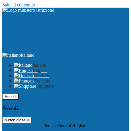
Salta al contenuto
Italiano
Italiano
English
Deutsch
Français
Shqiptare
Accedi
Accedi
button close
×
Per accedere ai Registri: