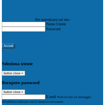
Registro Elettronico Famiglie
Registro Elettronico Docenti
Per autenticarsi sul sito:
Nome Utente
Password
Password dimenticata?
-
Entra con SPID
Entra con CIE
Seleziona utente
button close
×
Recupero password
button close
×
E-mail
Verrà inviato un messaggio
all'indirizzo indicato con le istruzioni necessarie.