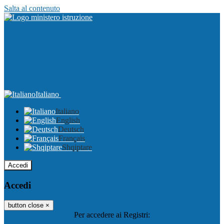
Salta al contenuto
Italiano
Italiano
English
Deutsch
Français
Shqiptare
Accedi
Accedi
button close
×
Per accedere ai Registri: