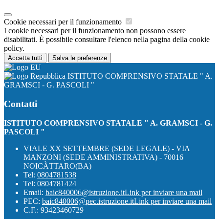
Cookie necessari per il funzionamento
I cookie necessari per il funzionamento non possono essere
disabilitati. È possibile consultare l'elenco nella pagina della cookie
policy.
Accetta tutti
Salva le preferenze
ISTITUTO COMPRENSIVO STATALE " A.
GRAMSCI - G. PASCOLI "
Contatti
ISTITUTO COMPRENSIVO STATALE " A. GRAMSCI - G.
PASCOLI "
VIALE XX SETTEMBRE (SEDE LEGALE) - VIA
MANZONI (SEDE AMMINISTRATIVA) - 70016
NOICÀTTARO(BA)
Tel:
0804781538
Tel:
0804781424
Email:
baic840006@istruzione.it
Link per inviare una mail
PEC:
baic840006@pec.istruzione.it
Link per inviare una mail
C.F.: 93423460729