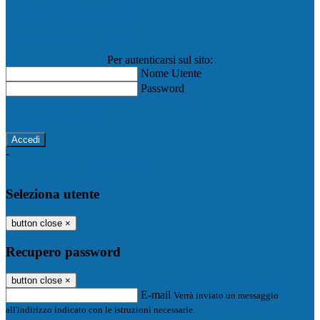
Registro Elettronico Famiglie
Registro Elettronico Docenti
Per autenticarsi sul sito:
Nome Utente
Password
Password dimenticata?
-
Entra con SPID
Entra con CIE
Seleziona utente
button close
×
Recupero password
button close
×
E-mail
Verrà inviato un messaggio
all'indirizzo indicato con le istruzioni necessarie.