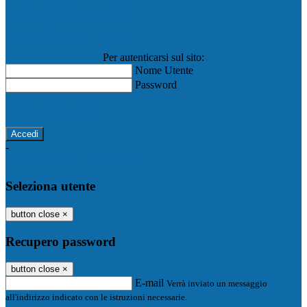
Registro Elettronico Famiglie
Registro Elettronico Docenti
Per autenticarsi sul sito:
Nome Utente
Password
Password dimenticata?
-
Entra con SPID
Entra con CIE
Seleziona utente
button close
×
Recupero password
button close
×
E-mail
Verrà inviato un messaggio
all'indirizzo indicato con le istruzioni necessarie.