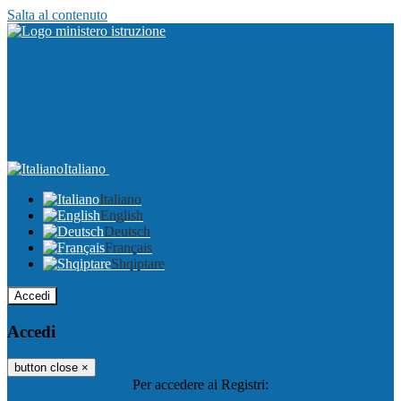
Salta al contenuto
Italiano
Italiano
English
Deutsch
Français
Shqiptare
Accedi
Accedi
button close
×
Per accedere ai Registri: