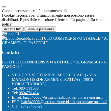
Cookie necessari per il funzionamento
I cookie necessari per il funzionamento non possono essere
disabilitati. È possibile consultare l'elenco nella pagina della cookie
policy.
Accetta tutti
Salva le preferenze
ISTITUTO COMPRENSIVO STATALE " A.
GRAMSCI - G. PASCOLI "
Contatti
ISTITUTO COMPRENSIVO STATALE " A. GRAMSCI - G.
PASCOLI "
VIALE XX SETTEMBRE (SEDE LEGALE) - VIA
MANZONI (SEDE AMMINISTRATIVA) - 70016
NOICÀTTARO(BA)
Tel:
0804781538
Tel:
0804781424
Email:
baic840006@istruzione.it
Link per inviare una mail
PEC:
baic840006@pec.istruzione.it
Link per inviare una mail
C.F.: 93423460729