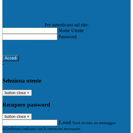
Registro Elettronico Famiglie
Registro Elettronico Docenti
Per autenticarsi sul sito:
Nome Utente
Password
Password dimenticata?
-
Entra con SPID
Entra con CIE
Seleziona utente
button close
×
Recupero password
button close
×
E-mail
Verrà inviato un messaggio
all'indirizzo indicato con le istruzioni necessarie.