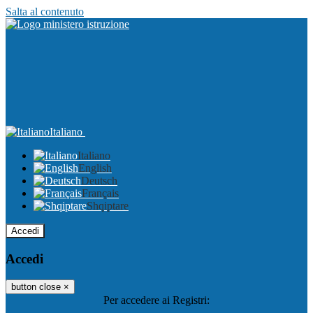
Salta al contenuto
Italiano
Italiano
English
Deutsch
Français
Shqiptare
Accedi
Accedi
button close
×
Per accedere ai Registri: