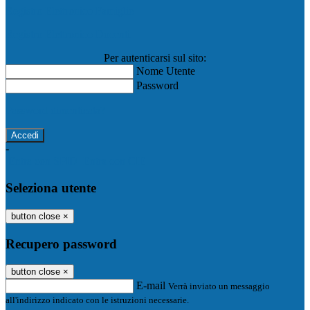
Registro Elettronico Famiglie
Registro Elettronico Docenti
Per autenticarsi sul sito:
Nome Utente
Password
Password dimenticata?
-
Entra con SPID
Entra con CIE
Seleziona utente
button close
×
Recupero password
button close
×
E-mail
Verrà inviato un messaggio
all'indirizzo indicato con le istruzioni necessarie.