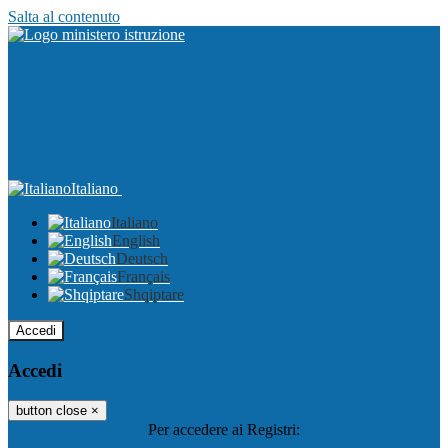
Salta al contenuto
Italiano
Italiano
English
Deutsch
Français
Shqiptare
Accedi
Accedi
button close
×
Per accedere ai Registri: