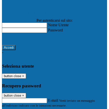
Registro Elettronico Famiglie
Registro Elettronico Docenti
Per autenticarsi sul sito:
Nome Utente
Password
Password dimenticata?
-
Entra con SPID
Entra con CIE
Seleziona utente
button close
×
Recupero password
button close
×
E-mail
Verrà inviato un messaggio
all'indirizzo indicato con le istruzioni necessarie.