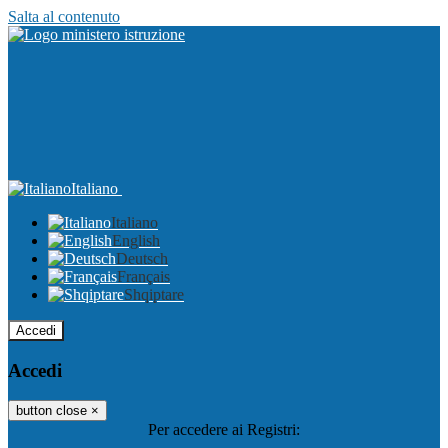
Salta al contenuto
Italiano
Italiano
English
Deutsch
Français
Shqiptare
Accedi
Accedi
button close
×
Per accedere ai Registri: