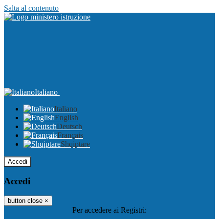
Salta al contenuto
Italiano
Italiano
English
Deutsch
Français
Shqiptare
Accedi
Accedi
button close
×
Per accedere ai Registri: