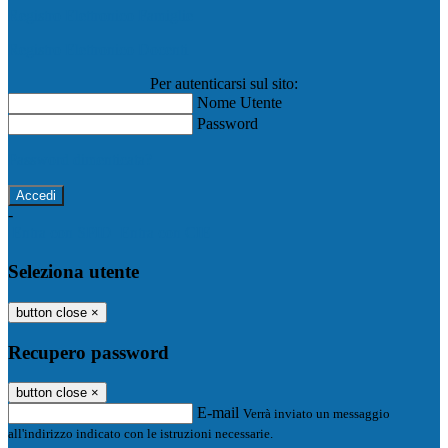
Registro Elettronico Famiglie
Registro Elettronico Docenti
Per autenticarsi sul sito:
Nome Utente
Password
Password dimenticata?
-
Entra con SPID
Entra con CIE
Seleziona utente
button close
×
Recupero password
button close
×
E-mail
Verrà inviato un messaggio
all'indirizzo indicato con le istruzioni necessarie.