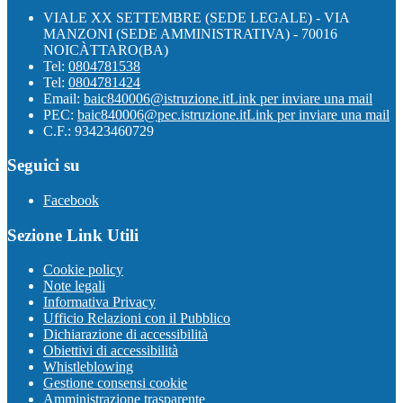
VIALE XX SETTEMBRE (SEDE LEGALE) - VIA
MANZONI (SEDE AMMINISTRATIVA) - 70016
NOICÀTTARO(BA)
Tel:
0804781538
Tel:
0804781424
Email:
baic840006@istruzione.it
Link per inviare una mail
PEC:
baic840006@pec.istruzione.it
Link per inviare una mail
C.F.: 93423460729
Seguici su
Facebook
Sezione Link Utili
Cookie policy
Note legali
Informativa Privacy
Ufficio Relazioni con il Pubblico
Dichiarazione di accessibilità
Obiettivi di accessibilità
Whistleblowing
Gestione consensi cookie
Amministrazione trasparente