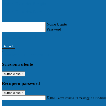
Registro Elettronico Famiglie
Registro Elettronico Docenti
Nome Utente
Password
Password dimenticata?
-
Entra con SPID
Entra con CIE
Seleziona utente
button close
×
Recupero password
button close
×
E-mail
Verrà inviato un messaggio all'indirizz