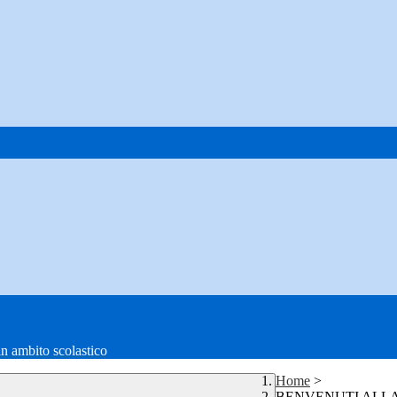
in ambito scolastico
Home
>
BENVENUTI ALLA