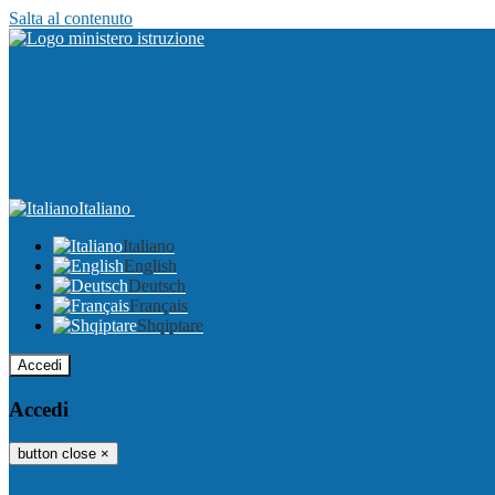
Salta al contenuto
Italiano
Italiano
English
Deutsch
Français
Shqiptare
Accedi
Accedi
button close
×