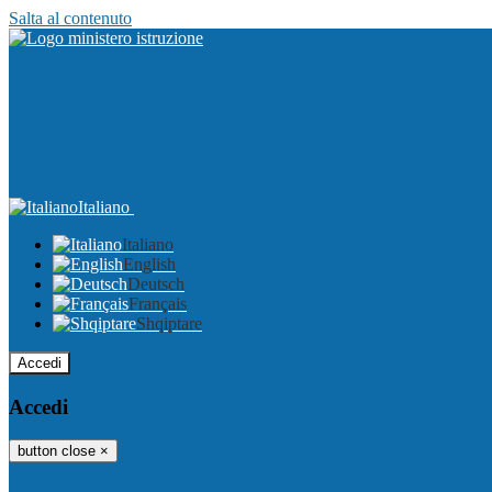
Salta al contenuto
Italiano
Italiano
English
Deutsch
Français
Shqiptare
Accedi
Accedi
button close
×