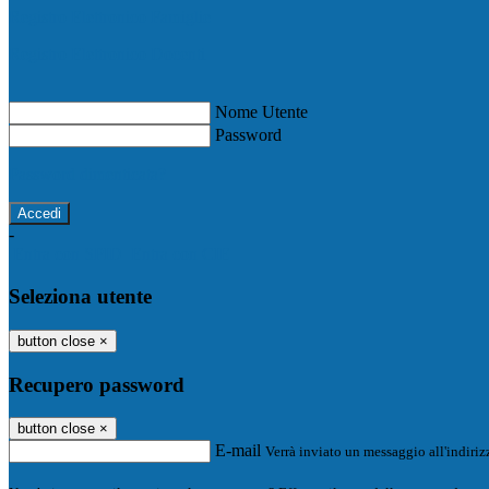
Registro Elettronico Famiglie
Registro Elettronico Docenti
Nome Utente
Password
Password dimenticata?
-
Entra con SPID
Entra con CIE
Seleziona utente
button close
×
Recupero password
button close
×
E-mail
Verrà inviato un messaggio all'indirizz