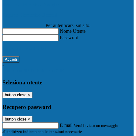
Registro Elettronico Famiglie
Registro Elettronico Docenti
Per autenticarsi sul sito:
Nome Utente
Password
Password dimenticata?
-
Entra con SPID
Entra con CIE
Seleziona utente
button close
×
Recupero password
button close
×
E-mail
Verrà inviato un messaggio
all'indirizzo indicato con le istruzioni necessarie.