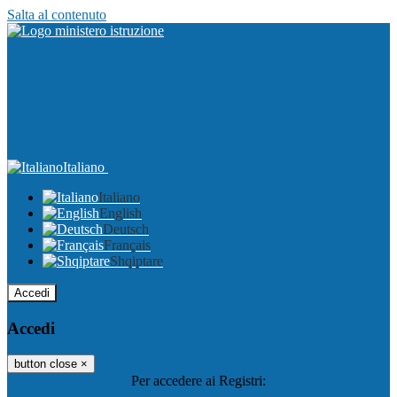
Salta al contenuto
Italiano
Italiano
English
Deutsch
Français
Shqiptare
Accedi
Accedi
button close
×
Per accedere ai Registri: