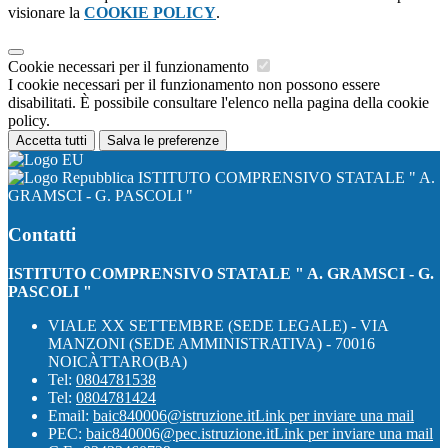
visionare la
COOKIE POLICY
.
Cookie necessari per il funzionamento
I cookie necessari per il funzionamento non possono essere
disabilitati. È possibile consultare l'elenco nella pagina della cookie
policy.
Accetta tutti
Salva le preferenze
ISTITUTO COMPRENSIVO STATALE " A.
GRAMSCI - G. PASCOLI "
Contatti
ISTITUTO COMPRENSIVO STATALE " A. GRAMSCI - G.
PASCOLI "
VIALE XX SETTEMBRE (SEDE LEGALE) - VIA
MANZONI (SEDE AMMINISTRATIVA) - 70016
NOICÀTTARO(BA)
Tel:
0804781538
Tel:
0804781424
Email:
baic840006@istruzione.it
Link per inviare una mail
PEC:
baic840006@pec.istruzione.it
Link per inviare una mail