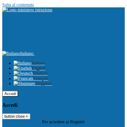
Salta al contenuto
Italiano
Italiano
English
Deutsch
Français
Shqiptare
Accedi
Accedi
button close
×
Per accedere ai Registri: