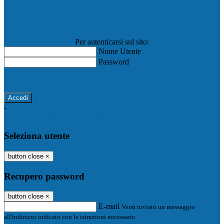
Registro Elettronico Famiglie
Registro Elettronico Docenti
Per autenticarsi sul sito:
Nome Utente
Password
Password dimenticata?
-
Entra con SPID
Entra con CIE
Seleziona utente
button close
×
Recupero password
button close
×
E-mail
Verrà inviato un messaggio
all'indirizzo indicato con le istruzioni necessarie.