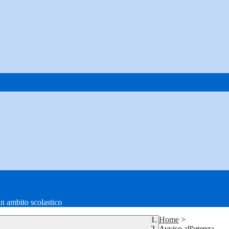
in ambito scolastico
Home
>
Avviso all'utenza