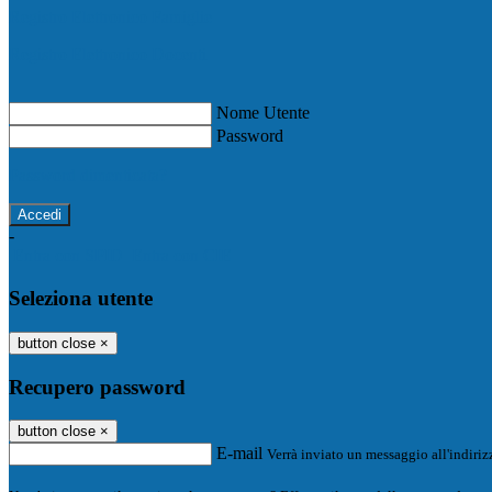
Registro Elettronico Famiglie
Registro Elettronico Docenti
Nome Utente
Password
Password dimenticata?
-
Entra con SPID
Entra con CIE
Seleziona utente
button close
×
Recupero password
button close
×
E-mail
Verrà inviato un messaggio all'indirizz