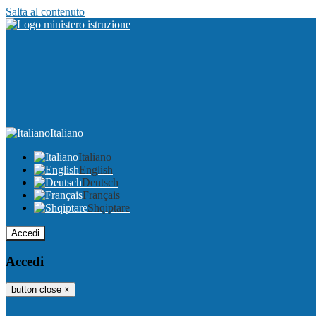
Salta al contenuto
Italiano
Italiano
English
Deutsch
Français
Shqiptare
Accedi
Accedi
button close
×