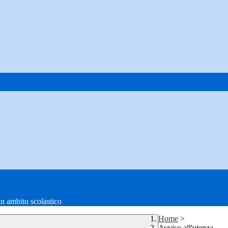
in ambito scolastico
Home
>
Avviso all'utenza