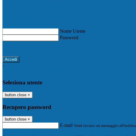
Registro Elettronico Famiglie
Registro Elettronico Docenti
Nome Utente
Password
Password dimenticata?
-
Entra con SPID
Entra con CIE
Seleziona utente
button close
×
Recupero password
button close
×
E-mail
Verrà inviato un messaggio all'indirizz