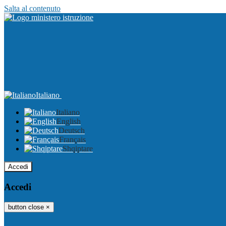
Salta al contenuto
Italiano
Italiano
English
Deutsch
Français
Shqiptare
Accedi
Accedi
button close
×