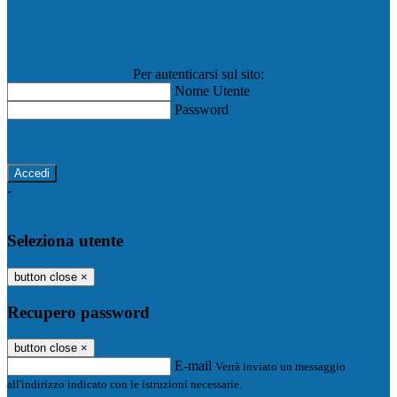
Registro Elettronico Famiglie
Registro Elettronico Docenti
Per autenticarsi sul sito:
Nome Utente
Password
Password dimenticata?
-
Entra con SPID
Entra con CIE
Seleziona utente
button close
×
Recupero password
button close
×
E-mail
Verrà inviato un messaggio
all'indirizzo indicato con le istruzioni necessarie.