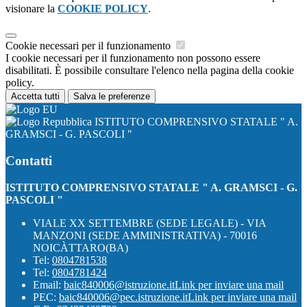
visionare la
COOKIE POLICY
.
Cookie necessari per il funzionamento
I cookie necessari per il funzionamento non possono essere
disabilitati. È possibile consultare l'elenco nella pagina della cookie
policy.
Accetta tutti
Salva le preferenze
ISTITUTO COMPRENSIVO STATALE " A.
GRAMSCI - G. PASCOLI "
Contatti
ISTITUTO COMPRENSIVO STATALE " A. GRAMSCI - G.
PASCOLI "
VIALE XX SETTEMBRE (SEDE LEGALE) - VIA
MANZONI (SEDE AMMINISTRATIVA) - 70016
NOICÀTTARO(BA)
Tel:
0804781538
Tel:
0804781424
Email:
baic840006@istruzione.it
Link per inviare una mail
PEC:
baic840006@pec.istruzione.it
Link per inviare una mail