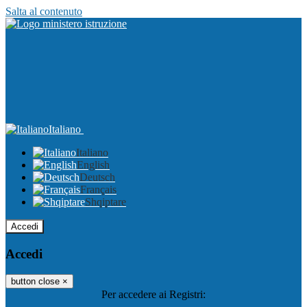
Salta al contenuto
Italiano
Italiano
English
Deutsch
Français
Shqiptare
Accedi
Accedi
button close
×
Per accedere ai Registri: