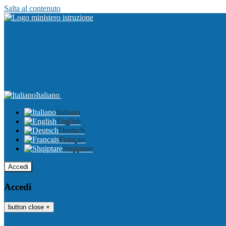
Salta al contenuto
Italiano
Italiano
English
Deutsch
Français
Shqiptare
Accedi
Accedi
button close
×