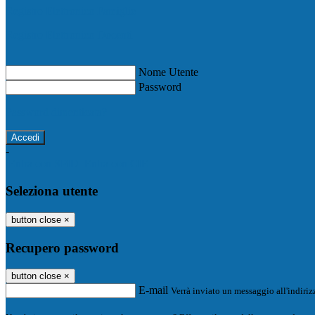
Registro Elettronico Famiglie
Registro Elettronico Docenti
Nome Utente
Password
Password dimenticata?
-
Entra con SPID
Entra con CIE
Seleziona utente
button close
×
Recupero password
button close
×
E-mail
Verrà inviato un messaggio all'indirizz