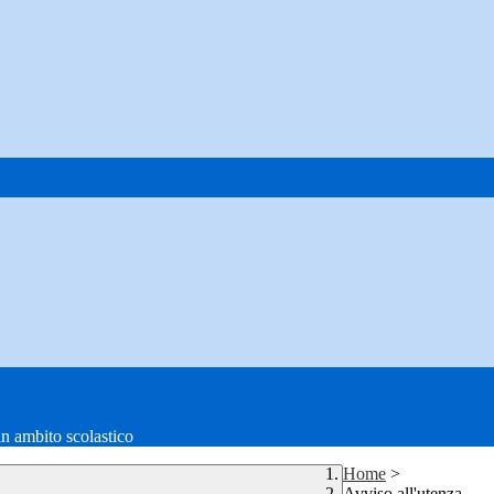
in ambito scolastico
Home
>
Avviso all'utenza