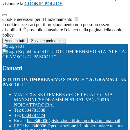
visionare la
COOKIE POLICY
.
Cookie necessari per il funzionamento
I cookie necessari per il funzionamento non possono essere
disabilitati. È possibile consultare l'elenco nella pagina della cookie
policy.
Accetta tutti
Salva le preferenze
ISTITUTO COMPRENSIVO STATALE " A.
GRAMSCI - G. PASCOLI "
Contatti
ISTITUTO COMPRENSIVO STATALE " A. GRAMSCI - G.
PASCOLI "
VIALE XX SETTEMBRE (SEDE LEGALE) - VIA
MANZONI (SEDE AMMINISTRATIVA) - 70016
NOICÀTTARO(BA)
Tel:
0804781538
Tel:
0804781424
Email:
baic840006@istruzione.it
Link per inviare una mail
PEC:
baic840006@pec.istruzione.it
Link per inviare una mail