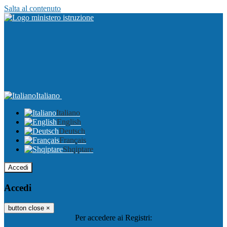
Salta al contenuto
Italiano
Italiano
English
Deutsch
Français
Shqiptare
Accedi
Accedi
button close
×
Per accedere ai Registri: