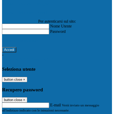
Registro Elettronico Famiglie
Registro Elettronico Docenti
Per autenticarsi sul sito:
Nome Utente
Password
Password dimenticata?
-
Entra con SPID
Entra con CIE
Seleziona utente
button close
×
Recupero password
button close
×
E-mail
Verrà inviato un messaggio
all'indirizzo indicato con le istruzioni necessarie.