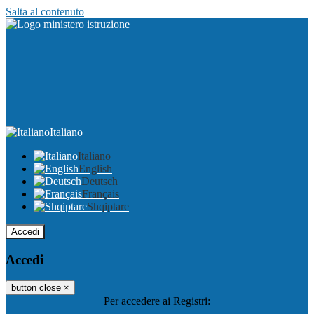
Salta al contenuto
Italiano
Italiano
English
Deutsch
Français
Shqiptare
Accedi
Accedi
button close
×
Per accedere ai Registri: