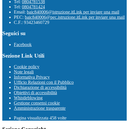
Tel:
0804781538
Tel:
0804781424
Email:
baic840006@istruzione.it
Link per inviare una mail
PEC:
baic840006@pec.istruzione.it
Link per inviare una mail
C.F.: 93423460729
Seguici su
Facebook
Sezione Link Utili
Cookie policy
Note legali
Informativa Privacy
Ufficio Relazioni con il Pubblico
Dichiarazione di accessibilità
Obiettivi di accessibilità
Whistleblowing
Gestione consensi cookie
Amministrazione trasparente
Pagina visualizzata
458
volte