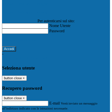
Registro Elettronico Famiglie
Registro Elettronico Docenti
Per autenticarsi sul sito:
Nome Utente
Password
Password dimenticata?
-
Entra con SPID
Entra con CIE
Seleziona utente
button close
×
Recupero password
button close
×
E-mail
Verrà inviato un messaggio
all'indirizzo indicato con le istruzioni necessarie.