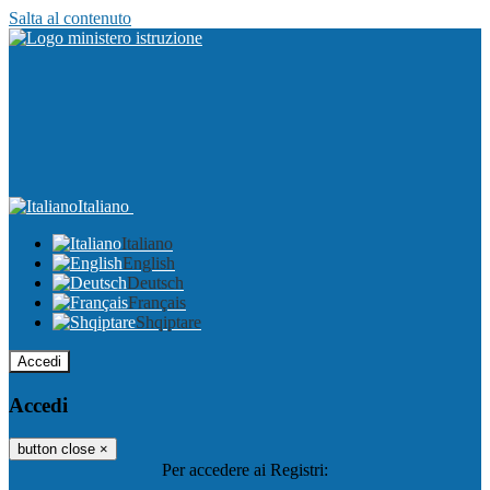
Salta al contenuto
Italiano
Italiano
English
Deutsch
Français
Shqiptare
Accedi
Accedi
button close
×
Per accedere ai Registri: