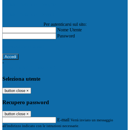
Registro Elettronico Famiglie
Registro Elettronico Docenti
Per autenticarsi sul sito:
Nome Utente
Password
Password dimenticata?
-
Entra con SPID
Entra con CIE
Seleziona utente
button close
×
Recupero password
button close
×
E-mail
Verrà inviato un messaggio
all'indirizzo indicato con le istruzioni necessarie.