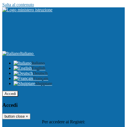
Salta al contenuto
Italiano
Italiano
English
Deutsch
Français
Shqiptare
Accedi
Accedi
button close
×
Per accedere ai Registri: