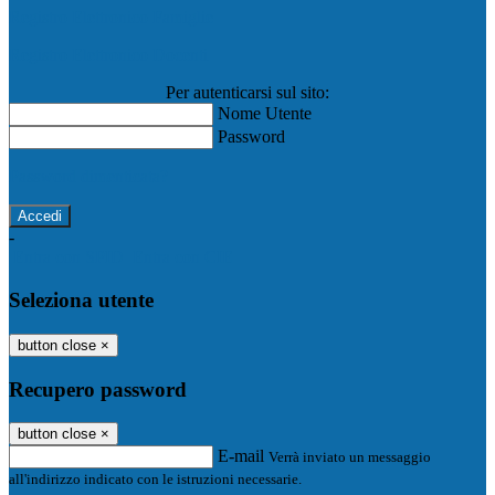
Registro Elettronico Famiglie
Registro Elettronico Docenti
Per autenticarsi sul sito:
Nome Utente
Password
Password dimenticata?
-
Entra con SPID
Entra con CIE
Seleziona utente
button close
×
Recupero password
button close
×
E-mail
Verrà inviato un messaggio
all'indirizzo indicato con le istruzioni necessarie.