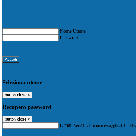
Registro Elettronico Famiglie
Registro Elettronico Docenti
Nome Utente
Password
Password dimenticata?
-
Entra con SPID
Entra con CIE
Seleziona utente
button close
×
Recupero password
button close
×
E-mail
Verrà inviato un messaggio all'indirizz