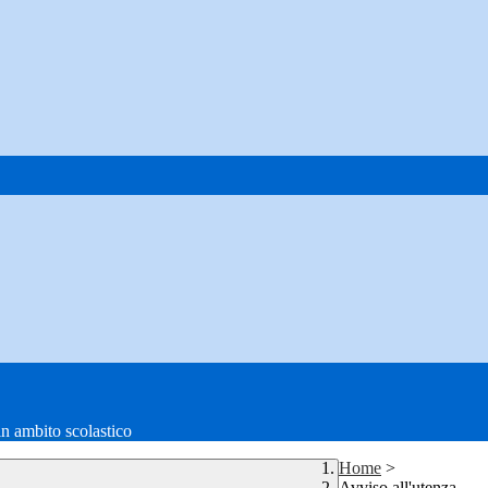
in ambito scolastico
Home
>
Avviso all'utenza