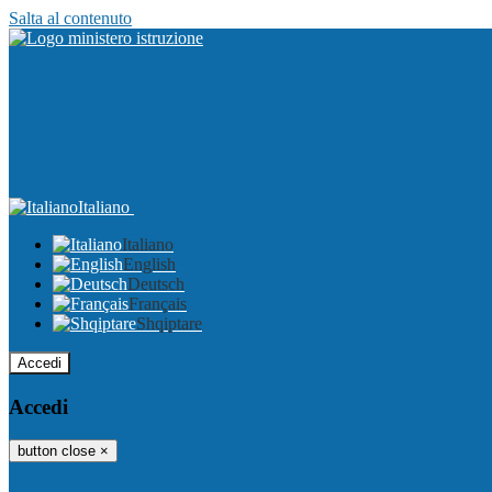
Salta al contenuto
Italiano
Italiano
English
Deutsch
Français
Shqiptare
Accedi
Accedi
button close
×