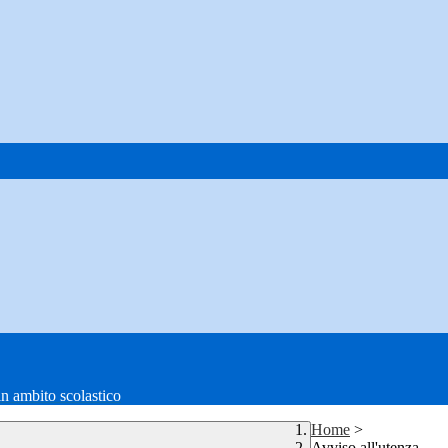
in ambito scolastico
Home
>
Avviso all'utenza