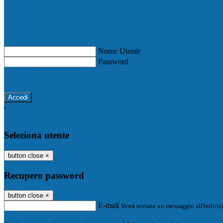
Registro Elettronico Famiglie
Registro Elettronico Docenti
Nome Utente
Password
Password dimenticata?
-
Entra con SPID
Entra con CIE
Seleziona utente
button close
×
Recupero password
button close
×
E-mail
Verrà inviato un messaggio all'indirizz