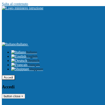
Salta al contenuto
Italiano
Italiano
English
Deutsch
Français
Shqiptare
Accedi
Accedi
button close
×