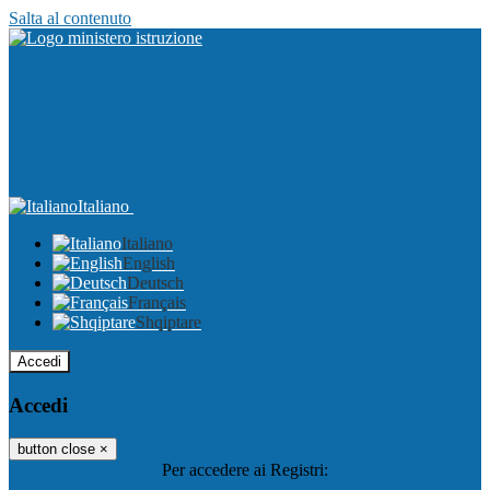
Salta al contenuto
Italiano
Italiano
English
Deutsch
Français
Shqiptare
Accedi
Accedi
button close
×
Per accedere ai Registri: