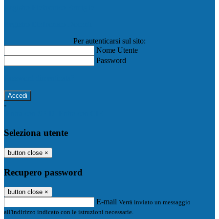
Registro Elettronico Famiglie
Registro Elettronico Docenti
Per autenticarsi sul sito:
Nome Utente
Password
Password dimenticata?
-
Entra con SPID
Entra con CIE
Seleziona utente
button close
×
Recupero password
button close
×
E-mail
Verrà inviato un messaggio
all'indirizzo indicato con le istruzioni necessarie.