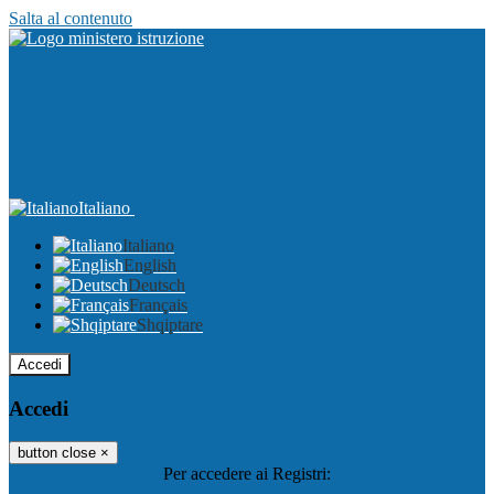
Salta al contenuto
Italiano
Italiano
English
Deutsch
Français
Shqiptare
Accedi
Accedi
button close
×
Per accedere ai Registri: