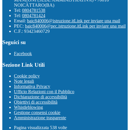
NOICÀTTARO(BA)
Tel:
0804781538
Tel:
0804781424
Email:
baic840006@istruzione.it
Link per inviare una mail
PEC:
baic840006@pec.istruzione.it
Link per inviare una mail
C.F.: 93423460729
Seguici su
Facebook
Sezione Link Utili
Cookie policy
Note legali
Informativa Privacy
Ufficio Relazioni con il Pubblico
Dichiarazione di accessibilità
Obiettivi di accessibilità
Whistleblowing
Gestione consensi cookie
Amministrazione trasparente
Pagina visualizzata
538
volte