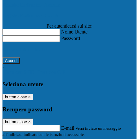
Registro Elettronico Famiglie
Registro Elettronico Docenti
Per autenticarsi sul sito:
Nome Utente
Password
Password dimenticata?
-
Entra con SPID
Entra con CIE
Seleziona utente
button close
×
Recupero password
button close
×
E-mail
Verrà inviato un messaggio
all'indirizzo indicato con le istruzioni necessarie.