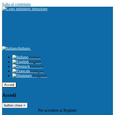
Salta al contenuto
Italiano
Italiano
English
Deutsch
Français
Shqiptare
Accedi
Accedi
button close
×
Per accedere ai Registri: