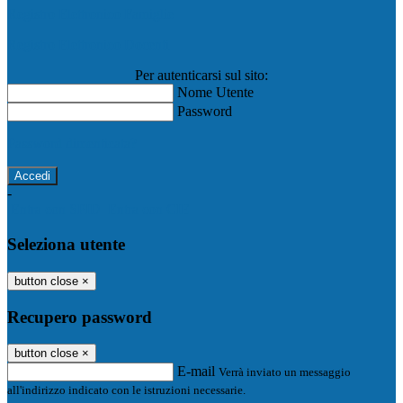
Registro Elettronico Famiglie
Registro Elettronico Docenti
Per autenticarsi sul sito:
Nome Utente
Password
Password dimenticata?
-
Entra con SPID
Entra con CIE
Seleziona utente
button close
×
Recupero password
button close
×
E-mail
Verrà inviato un messaggio
all'indirizzo indicato con le istruzioni necessarie.