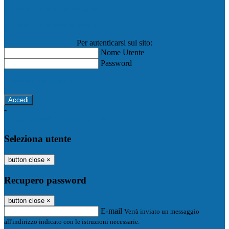
Registro Elettronico Famiglie
Registro Elettronico Docenti
Per autenticarsi sul sito:
Nome Utente
Password
Password dimenticata?
-
Entra con SPID
Entra con CIE
Seleziona utente
button close
×
Recupero password
button close
×
E-mail
Verrà inviato un messaggio
all'indirizzo indicato con le istruzioni necessarie.