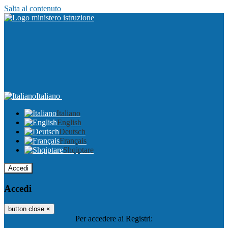
Salta al contenuto
Italiano
Italiano
English
Deutsch
Français
Shqiptare
Accedi
Accedi
button close
×
Per accedere ai Registri: