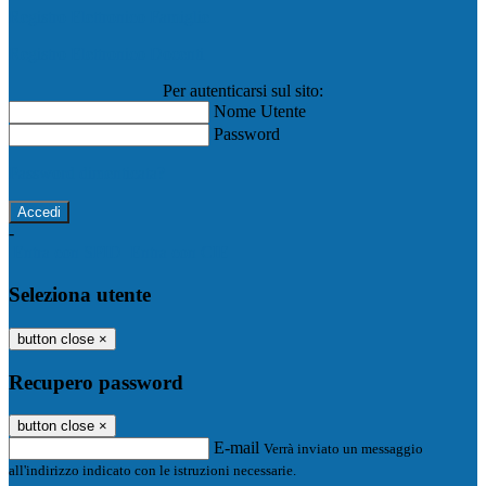
Registro Elettronico Famiglie
Registro Elettronico Docenti
Per autenticarsi sul sito:
Nome Utente
Password
Password dimenticata?
-
Entra con SPID
Entra con CIE
Seleziona utente
button close
×
Recupero password
button close
×
E-mail
Verrà inviato un messaggio
all'indirizzo indicato con le istruzioni necessarie.