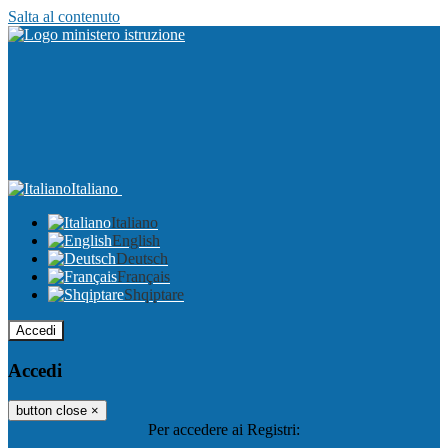
Salta al contenuto
Italiano
Italiano
English
Deutsch
Français
Shqiptare
Accedi
Accedi
button close
×
Per accedere ai Registri: