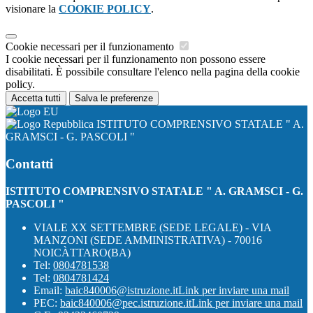
visionare la
COOKIE POLICY
.
Cookie necessari per il funzionamento
I cookie necessari per il funzionamento non possono essere
disabilitati. È possibile consultare l'elenco nella pagina della cookie
policy.
Accetta tutti
Salva le preferenze
ISTITUTO COMPRENSIVO STATALE " A.
GRAMSCI - G. PASCOLI "
Contatti
ISTITUTO COMPRENSIVO STATALE " A. GRAMSCI - G.
PASCOLI "
VIALE XX SETTEMBRE (SEDE LEGALE) - VIA
MANZONI (SEDE AMMINISTRATIVA) - 70016
NOICÀTTARO(BA)
Tel:
0804781538
Tel:
0804781424
Email:
baic840006@istruzione.it
Link per inviare una mail
PEC:
baic840006@pec.istruzione.it
Link per inviare una mail