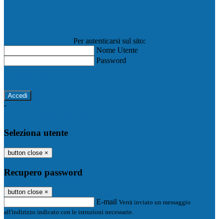
Registro Elettronico Famiglie
Registro Elettronico Docenti
Per autenticarsi sul sito:
Nome Utente
Password
Password dimenticata?
-
Entra con SPID
Entra con CIE
Seleziona utente
button close
×
Recupero password
button close
×
E-mail
Verrà inviato un messaggio
all'indirizzo indicato con le istruzioni necessarie.