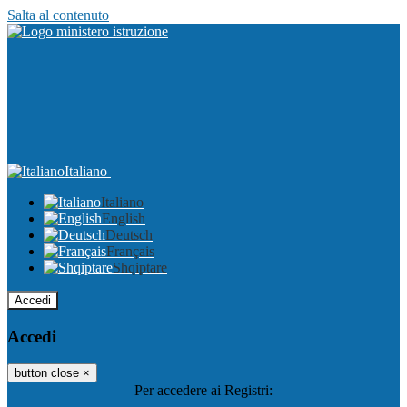
Salta al contenuto
Italiano
Italiano
English
Deutsch
Français
Shqiptare
Accedi
Accedi
button close
×
Per accedere ai Registri: