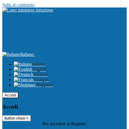
Salta al contenuto
Italiano
Italiano
English
Deutsch
Français
Shqiptare
Accedi
Accedi
button close
×
Per accedere ai Registri: