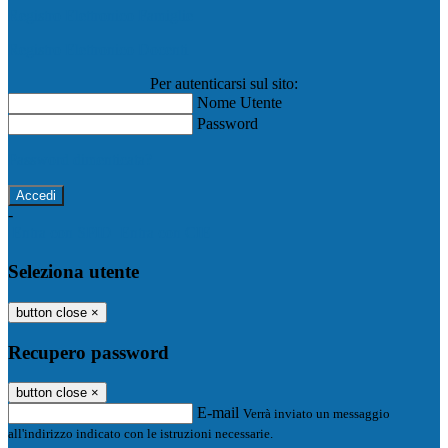
Registro Elettronico Famiglie
Registro Elettronico Docenti
Per autenticarsi sul sito:
Nome Utente
Password
Password dimenticata?
-
Entra con SPID
Entra con CIE
Seleziona utente
button close
×
Recupero password
button close
×
E-mail
Verrà inviato un messaggio
all'indirizzo indicato con le istruzioni necessarie.