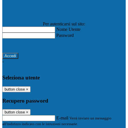
Registro Elettronico Famiglie
Registro Elettronico Docenti
Per autenticarsi sul sito:
Nome Utente
Password
Password dimenticata?
-
Entra con SPID
Entra con CIE
Seleziona utente
button close
×
Recupero password
button close
×
E-mail
Verrà inviato un messaggio
all'indirizzo indicato con le istruzioni necessarie.