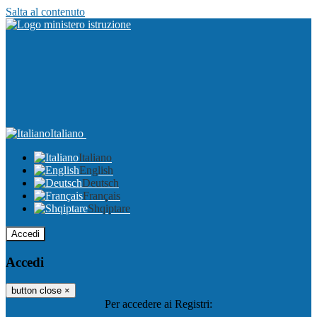
Salta al contenuto
Italiano
Italiano
English
Deutsch
Français
Shqiptare
Accedi
Accedi
button close
×
Per accedere ai Registri: