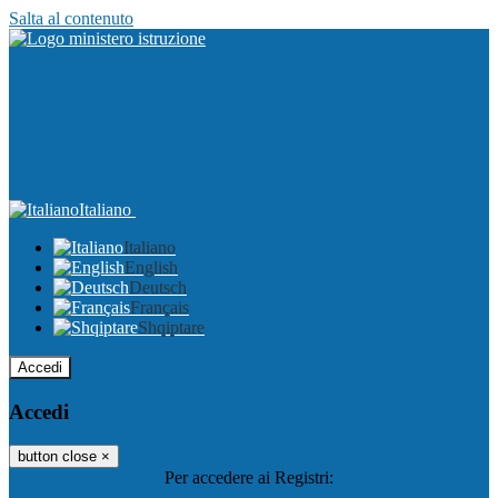
Salta al contenuto
Italiano
Italiano
English
Deutsch
Français
Shqiptare
Accedi
Accedi
button close
×
Per accedere ai Registri: