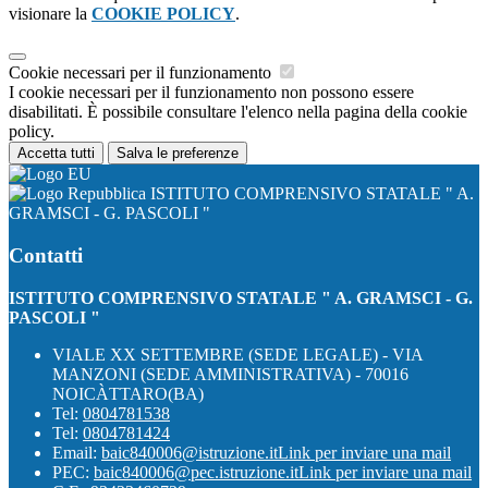
visionare la
COOKIE POLICY
.
Cookie necessari per il funzionamento
I cookie necessari per il funzionamento non possono essere
disabilitati. È possibile consultare l'elenco nella pagina della cookie
policy.
Accetta tutti
Salva le preferenze
ISTITUTO COMPRENSIVO STATALE " A.
GRAMSCI - G. PASCOLI "
Contatti
ISTITUTO COMPRENSIVO STATALE " A. GRAMSCI - G.
PASCOLI "
VIALE XX SETTEMBRE (SEDE LEGALE) - VIA
MANZONI (SEDE AMMINISTRATIVA) - 70016
NOICÀTTARO(BA)
Tel:
0804781538
Tel:
0804781424
Email:
baic840006@istruzione.it
Link per inviare una mail
PEC:
baic840006@pec.istruzione.it
Link per inviare una mail