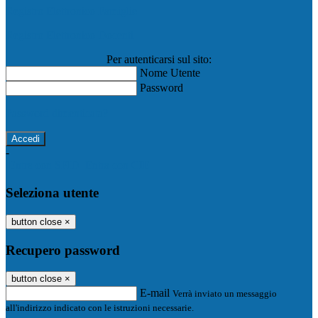
Registro Elettronico Famiglie
Registro Elettronico Docenti
Per autenticarsi sul sito:
Nome Utente
Password
Password dimenticata?
-
Entra con SPID
Entra con CIE
Seleziona utente
button close
×
Recupero password
button close
×
E-mail
Verrà inviato un messaggio
all'indirizzo indicato con le istruzioni necessarie.