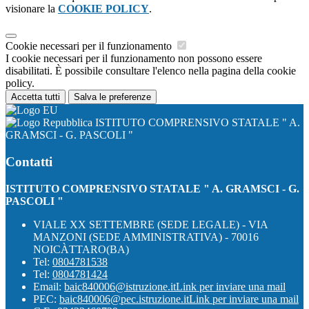
visionare la
COOKIE POLICY
.
Cookie necessari per il funzionamento
I cookie necessari per il funzionamento non possono essere
disabilitati. È possibile consultare l'elenco nella pagina della cookie
policy.
Accetta tutti
Salva le preferenze
ISTITUTO COMPRENSIVO STATALE " A.
GRAMSCI - G. PASCOLI "
Contatti
ISTITUTO COMPRENSIVO STATALE " A. GRAMSCI - G.
PASCOLI "
VIALE XX SETTEMBRE (SEDE LEGALE) - VIA
MANZONI (SEDE AMMINISTRATIVA) - 70016
NOICÀTTARO(BA)
Tel:
0804781538
Tel:
0804781424
Email:
baic840006@istruzione.it
Link per inviare una mail
PEC:
baic840006@pec.istruzione.it
Link per inviare una mail