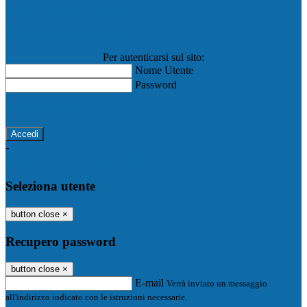
Registro Elettronico Famiglie
Registro Elettronico Docenti
Per autenticarsi sul sito:
Nome Utente
Password
Password dimenticata?
-
Entra con SPID
Entra con CIE
Seleziona utente
button close
×
Recupero password
button close
×
E-mail
Verrà inviato un messaggio
all'indirizzo indicato con le istruzioni necessarie.