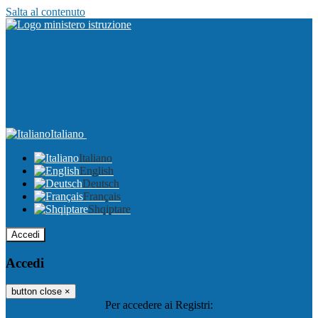
Salta al contenuto
Italiano
Italiano
English
Deutsch
Français
Shqiptare
Accedi
Accedi
button close
×
Per accedere ai Registri: