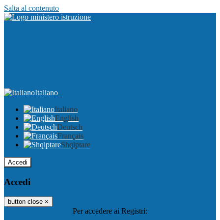
Salta al contenuto
Italiano
Italiano
English
Deutsch
Français
Shqiptare
Accedi
Accedi
button close
×
Per accedere ai Registri: