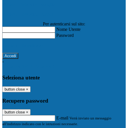
Registro Elettronico Famiglie
Registro Elettronico Docenti
Per autenticarsi sul sito:
Nome Utente
Password
Password dimenticata?
-
Entra con SPID
Entra con CIE
Seleziona utente
button close
×
Recupero password
button close
×
E-mail
Verrà inviato un messaggio
all'indirizzo indicato con le istruzioni necessarie.