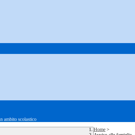
in ambito scolastico
Home
>
Avviso alle famiglie