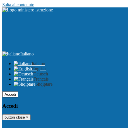
Salta al contenuto
Italiano
Italiano
English
Deutsch
Français
Shqiptare
Accedi
Accedi
button close
×