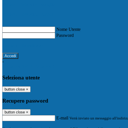
Registro Elettronico Famiglie
Registro Elettronico Docenti
Nome Utente
Password
Password dimenticata?
-
Entra con SPID
Entra con CIE
Seleziona utente
button close
×
Recupero password
button close
×
E-mail
Verrà inviato un messaggio all'indirizz