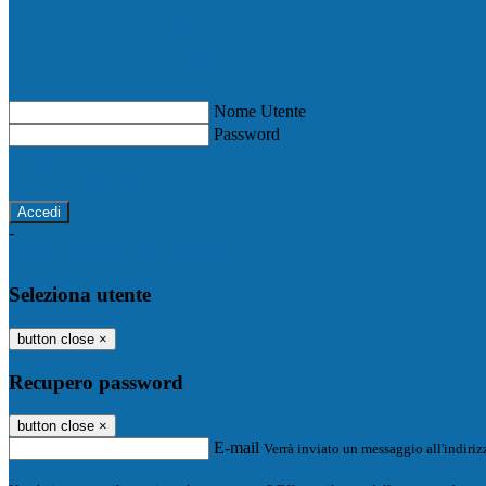
Registro Elettronico Famiglie
Registro Elettronico Docenti
Nome Utente
Password
Password dimenticata?
-
Entra con SPID
Entra con CIE
Seleziona utente
button close
×
Recupero password
button close
×
E-mail
Verrà inviato un messaggio all'indirizz