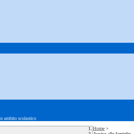
in ambito scolastico
Home
>
Avviso alle famiglie