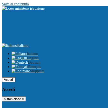
Salta al contenuto
Italiano
Italiano
English
Deutsch
Français
Shqiptare
Accedi
Accedi
button close
×