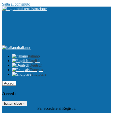
Salta al contenuto
Italiano
Italiano
English
Deutsch
Français
Shqiptare
Accedi
Accedi
button close
×
Per accedere ai Registri: