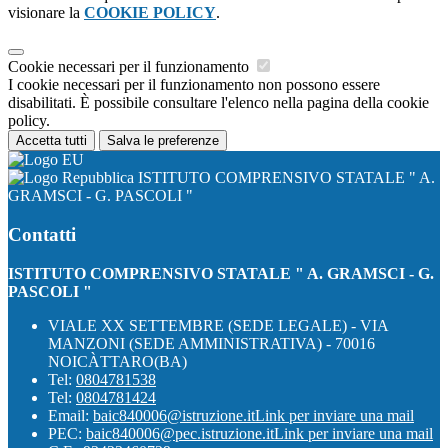
visionare la
COOKIE POLICY
.
Cookie necessari per il funzionamento
I cookie necessari per il funzionamento non possono essere
disabilitati. È possibile consultare l'elenco nella pagina della cookie
policy.
Accetta tutti
Salva le preferenze
ISTITUTO COMPRENSIVO STATALE " A.
GRAMSCI - G. PASCOLI "
Contatti
ISTITUTO COMPRENSIVO STATALE " A. GRAMSCI - G.
PASCOLI "
VIALE XX SETTEMBRE (SEDE LEGALE) - VIA
MANZONI (SEDE AMMINISTRATIVA) - 70016
NOICÀTTARO(BA)
Tel:
0804781538
Tel:
0804781424
Email:
baic840006@istruzione.it
Link per inviare una mail
PEC:
baic840006@pec.istruzione.it
Link per inviare una mail