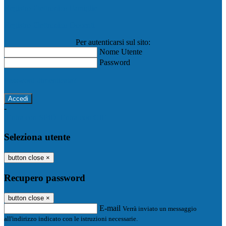
Registro Elettronico Famiglie
Registro Elettronico Docenti
Per autenticarsi sul sito:
Nome Utente
Password
Password dimenticata?
-
Entra con SPID
Entra con CIE
Seleziona utente
button close
×
Recupero password
button close
×
E-mail
Verrà inviato un messaggio
all'indirizzo indicato con le istruzioni necessarie.