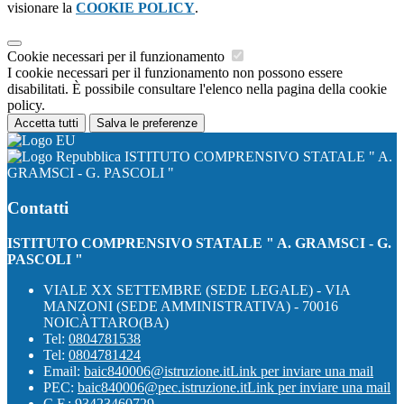
visionare la
COOKIE POLICY
.
Cookie necessari per il funzionamento
I cookie necessari per il funzionamento non possono essere
disabilitati. È possibile consultare l'elenco nella pagina della cookie
policy.
Accetta tutti
Salva le preferenze
ISTITUTO COMPRENSIVO STATALE " A.
GRAMSCI - G. PASCOLI "
Contatti
ISTITUTO COMPRENSIVO STATALE " A. GRAMSCI - G.
PASCOLI "
VIALE XX SETTEMBRE (SEDE LEGALE) - VIA
MANZONI (SEDE AMMINISTRATIVA) - 70016
NOICÀTTARO(BA)
Tel:
0804781538
Tel:
0804781424
Email:
baic840006@istruzione.it
Link per inviare una mail
PEC:
baic840006@pec.istruzione.it
Link per inviare una mail
C.F.: 93423460729