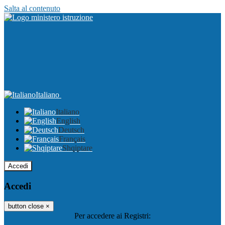
Salta al contenuto
Italiano
Italiano
English
Deutsch
Français
Shqiptare
Accedi
Accedi
button close
×
Per accedere ai Registri: