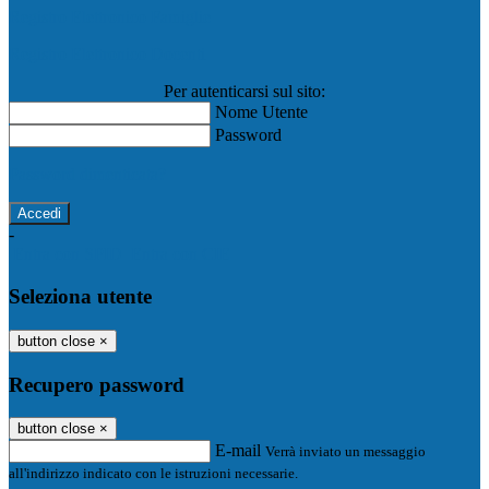
Registro Elettronico Famiglie
Registro Elettronico Docenti
Per autenticarsi sul sito:
Nome Utente
Password
Password dimenticata?
-
Entra con SPID
Entra con CIE
Seleziona utente
button close
×
Recupero password
button close
×
E-mail
Verrà inviato un messaggio
all'indirizzo indicato con le istruzioni necessarie.