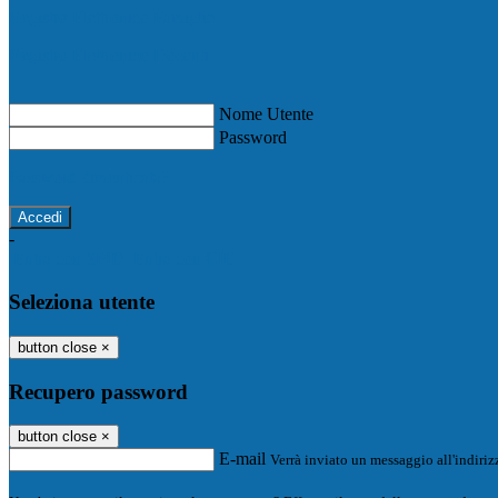
Registro Elettronico Famiglie
Registro Elettronico Docenti
Nome Utente
Password
Password dimenticata?
-
Entra con SPID
Entra con CIE
Seleziona utente
button close
×
Recupero password
button close
×
E-mail
Verrà inviato un messaggio all'indirizz