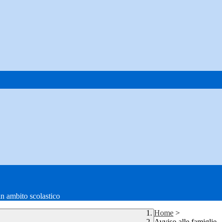
in ambito scolastico
Home
>
Avviso alle famiglie