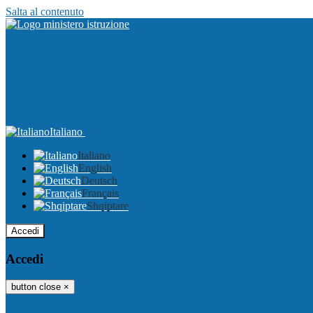
Salta al contenuto
Italiano
Italiano
English
Deutsch
Français
Shqiptare
Accedi
Accedi
button close
×