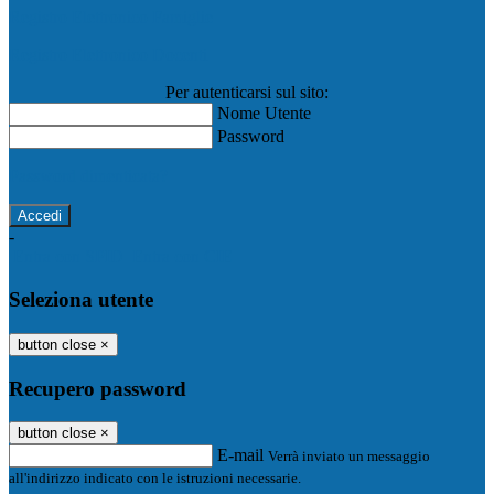
Registro Elettronico Famiglie
Registro Elettronico Docenti
Per autenticarsi sul sito:
Nome Utente
Password
Password dimenticata?
-
Entra con SPID
Entra con CIE
Seleziona utente
button close
×
Recupero password
button close
×
E-mail
Verrà inviato un messaggio
all'indirizzo indicato con le istruzioni necessarie.