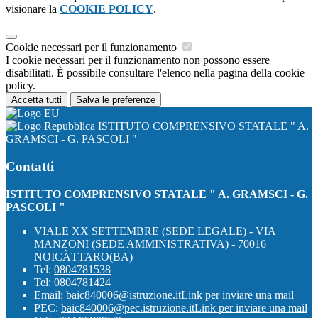
visionare la
COOKIE POLICY
.
Cookie necessari per il funzionamento
I cookie necessari per il funzionamento non possono essere
disabilitati. È possibile consultare l'elenco nella pagina della cookie
policy.
Accetta tutti
Salva le preferenze
ISTITUTO COMPRENSIVO STATALE " A.
GRAMSCI - G. PASCOLI "
Contatti
ISTITUTO COMPRENSIVO STATALE " A. GRAMSCI - G.
PASCOLI "
VIALE XX SETTEMBRE (SEDE LEGALE) - VIA
MANZONI (SEDE AMMINISTRATIVA) - 70016
NOICÀTTARO(BA)
Tel:
0804781538
Tel:
0804781424
Email:
baic840006@istruzione.it
Link per inviare una mail
PEC:
baic840006@pec.istruzione.it
Link per inviare una mail