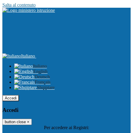
Salta al contenuto
Italiano
Italiano
English
Deutsch
Français
Shqiptare
Accedi
Accedi
button close
×
Per accedere ai Registri: