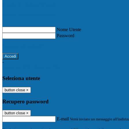
Registro Elettronico Famiglie
Registro Elettronico Docenti
Nome Utente
Password
Password dimenticata?
-
Entra con SPID
Entra con CIE
Seleziona utente
button close
×
Recupero password
button close
×
E-mail
Verrà inviato un messaggio all'indirizz