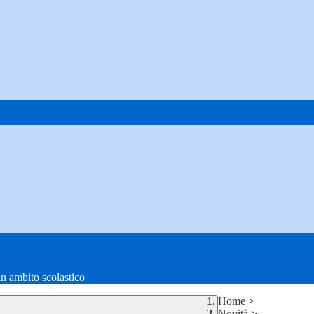
in ambito scolastico
Home
>
Novità
>