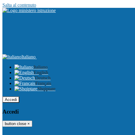
Salta al contenuto
Italiano
Italiano
English
Deutsch
Français
Shqiptare
Accedi
Accedi
button close
×