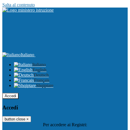
Salta al contenuto
Italiano
Italiano
English
Deutsch
Français
Shqiptare
Accedi
Accedi
button close
×
Per accedere ai Registri: