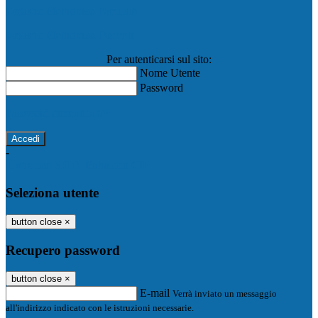
Registro Elettronico Famiglie
Registro Elettronico Docenti
Per autenticarsi sul sito:
Nome Utente
Password
Password dimenticata?
-
Entra con SPID
Entra con CIE
Seleziona utente
button close
×
Recupero password
button close
×
E-mail
Verrà inviato un messaggio
all'indirizzo indicato con le istruzioni necessarie.