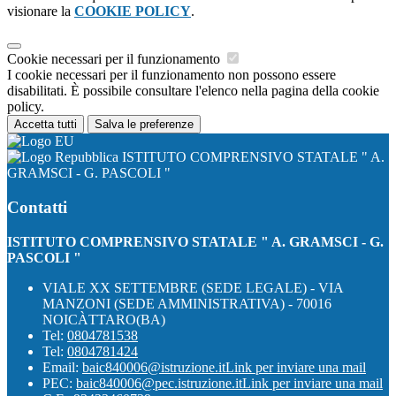
visionare la
COOKIE POLICY
.
Cookie necessari per il funzionamento
I cookie necessari per il funzionamento non possono essere
disabilitati. È possibile consultare l'elenco nella pagina della cookie
policy.
Accetta tutti
Salva le preferenze
ISTITUTO COMPRENSIVO STATALE " A.
GRAMSCI - G. PASCOLI "
Contatti
ISTITUTO COMPRENSIVO STATALE " A. GRAMSCI - G.
PASCOLI "
VIALE XX SETTEMBRE (SEDE LEGALE) - VIA
MANZONI (SEDE AMMINISTRATIVA) - 70016
NOICÀTTARO(BA)
Tel:
0804781538
Tel:
0804781424
Email:
baic840006@istruzione.it
Link per inviare una mail
PEC:
baic840006@pec.istruzione.it
Link per inviare una mail