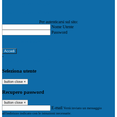
Registro Elettronico Famiglie
Registro Elettronico Docenti
Per autenticarsi sul sito:
Nome Utente
Password
Password dimenticata?
-
Entra con SPID
Entra con CIE
Seleziona utente
button close
×
Recupero password
button close
×
E-mail
Verrà inviato un messaggio
all'indirizzo indicato con le istruzioni necessarie.