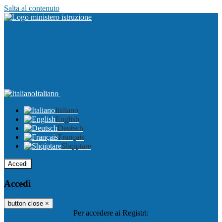
Salta al contenuto
Italiano
Italiano
English
Deutsch
Français
Shqiptare
Accedi
Accedi
button close
×
Per accedere ai Registri: