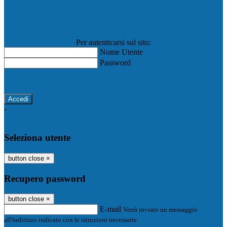
Registro Elettronico Famiglie
Registro Elettronico Docenti
Per autenticarsi sul sito:
Nome Utente
Password
Password dimenticata?
-
Entra con SPID
Entra con CIE
Seleziona utente
button close
×
Recupero password
button close
×
E-mail
Verrà inviato un messaggio
all'indirizzo indicato con le istruzioni necessarie.