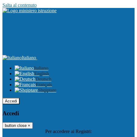
Salta al contenuto
Italiano
Italiano
English
Deutsch
Français
Shqiptare
Accedi
Accedi
button close
×
Per accedere ai Registri: