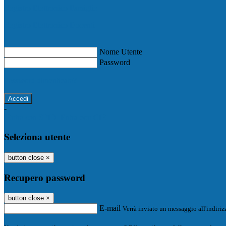
Registro Elettronico Famiglie
Registro Elettronico Docenti
Nome Utente
Password
Password dimenticata?
-
Entra con SPID
Entra con CIE
Seleziona utente
button close
×
Recupero password
button close
×
E-mail
Verrà inviato un messaggio all'indirizz