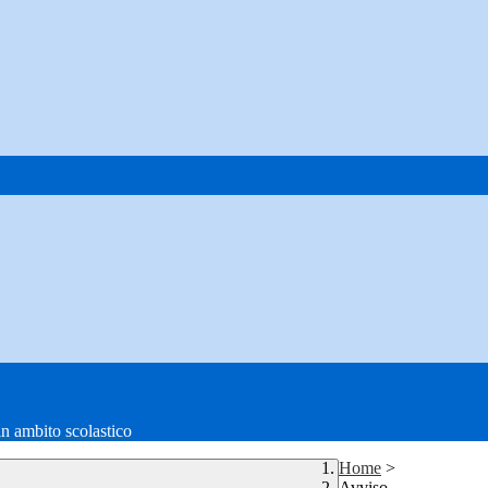
in ambito scolastico
Home
>
Avviso