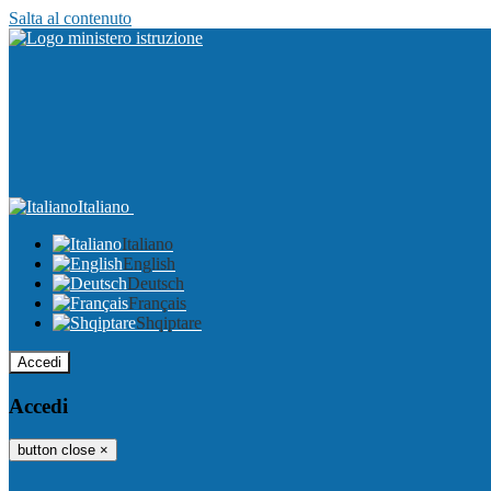
Salta al contenuto
Italiano
Italiano
English
Deutsch
Français
Shqiptare
Accedi
Accedi
button close
×