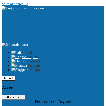
Salta al contenuto
Italiano
Italiano
English
Deutsch
Français
Shqiptare
Accedi
Accedi
button close
×
Per accedere ai Registri: