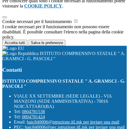
Per conoscere quali sono i cookie necessari al funzionamento potete
visionare la
COOKIE POLICY
.
Cookie necessari per il funzionamento
I cookie necessari per il funzionamento non possono essere
disabilitati. È possibile consultare l'elenco nella pagina della cookie
policy.
Accetta tutti
Salva le preferenze
ISTITUTO COMPRENSIVO STATALE " A.
GRAMSCI - G. PASCOLI "
Contatti
ISTITUTO COMPRENSIVO STATALE " A. GRAMSCI - G.
PASCOLI "
VIALE XX SETTEMBRE (SEDE LEGALE) - VIA
MANZONI (SEDE AMMINISTRATIVA) - 70016
NOICÀTTARO(BA)
Tel:
0804781538
Tel:
0804781424
Email:
baic840006@istruzione.it
Link per inviare una mail
PEC:
baic840006@pec.istruzione.it
Link per inviare una mail