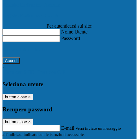
Registro Elettronico Famiglie
Registro Elettronico Docenti
Per autenticarsi sul sito:
Nome Utente
Password
Password dimenticata?
-
Entra con SPID
Entra con CIE
Seleziona utente
button close
×
Recupero password
button close
×
E-mail
Verrà inviato un messaggio
all'indirizzo indicato con le istruzioni necessarie.