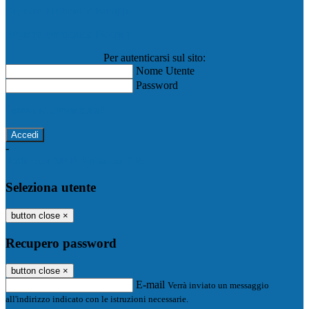
Registro Elettronico Famiglie
Registro Elettronico Docenti
Per autenticarsi sul sito:
Nome Utente
Password
Password dimenticata?
-
Entra con SPID
Entra con CIE
Seleziona utente
button close
×
Recupero password
button close
×
E-mail
Verrà inviato un messaggio
all'indirizzo indicato con le istruzioni necessarie.