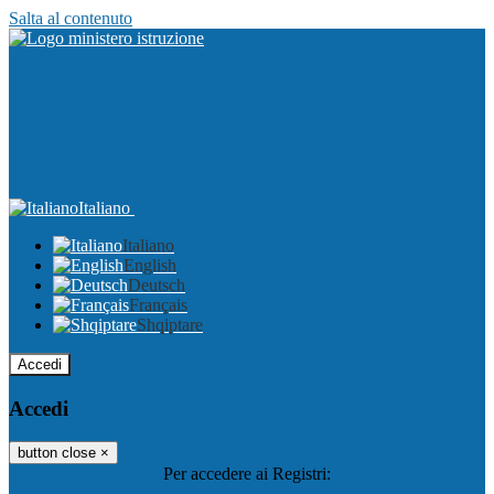
Salta al contenuto
Italiano
Italiano
English
Deutsch
Français
Shqiptare
Accedi
Accedi
button close
×
Per accedere ai Registri: