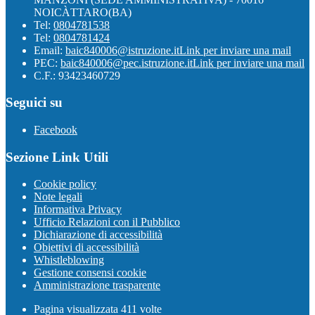
NOICÀTTARO(BA)
Tel:
0804781538
Tel:
0804781424
Email:
baic840006@istruzione.it
Link per inviare una mail
PEC:
baic840006@pec.istruzione.it
Link per inviare una mail
C.F.: 93423460729
Seguici su
Facebook
Sezione Link Utili
Cookie policy
Note legali
Informativa Privacy
Ufficio Relazioni con il Pubblico
Dichiarazione di accessibilità
Obiettivi di accessibilità
Whistleblowing
Gestione consensi cookie
Amministrazione trasparente
Pagina visualizzata
411
volte