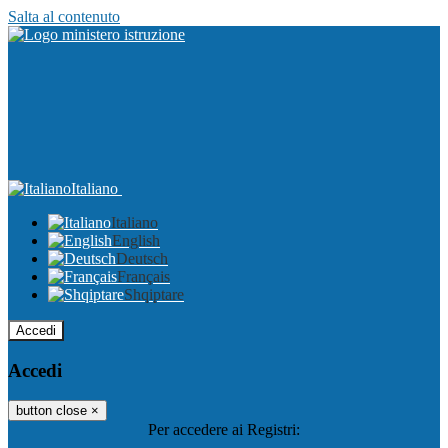
Salta al contenuto
Italiano
Italiano
English
Deutsch
Français
Shqiptare
Accedi
Accedi
button close
×
Per accedere ai Registri: