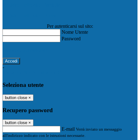
Registro Elettronico Famiglie
Registro Elettronico Docenti
Per autenticarsi sul sito:
Nome Utente
Password
Password dimenticata?
-
Entra con SPID
Entra con CIE
Seleziona utente
button close
×
Recupero password
button close
×
E-mail
Verrà inviato un messaggio
all'indirizzo indicato con le istruzioni necessarie.