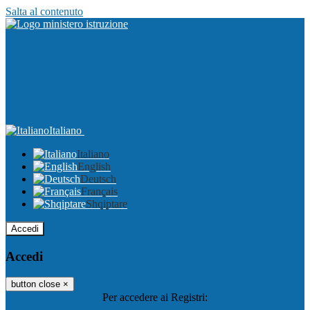
Salta al contenuto
Italiano
Italiano
English
Deutsch
Français
Shqiptare
Accedi
Accedi
button close
×
Per accedere ai Registri: