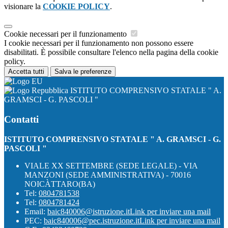
visionare la
COOKIE POLICY
.
Cookie necessari per il funzionamento
I cookie necessari per il funzionamento non possono essere
disabilitati. È possibile consultare l'elenco nella pagina della cookie
policy.
Accetta tutti
Salva le preferenze
ISTITUTO COMPRENSIVO STATALE " A.
GRAMSCI - G. PASCOLI "
Contatti
ISTITUTO COMPRENSIVO STATALE " A. GRAMSCI - G.
PASCOLI "
VIALE XX SETTEMBRE (SEDE LEGALE) - VIA
MANZONI (SEDE AMMINISTRATIVA) - 70016
NOICÀTTARO(BA)
Tel:
0804781538
Tel:
0804781424
Email:
baic840006@istruzione.it
Link per inviare una mail
PEC:
baic840006@pec.istruzione.it
Link per inviare una mail