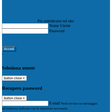
Registro Elettronico Famiglie
Registro Elettronico Docenti
Per autenticarsi sul sito:
Nome Utente
Password
Password dimenticata?
-
Entra con SPID
Entra con CIE
Seleziona utente
button close
×
Recupero password
button close
×
E-mail
Verrà inviato un messaggio
all'indirizzo indicato con le istruzioni necessarie.