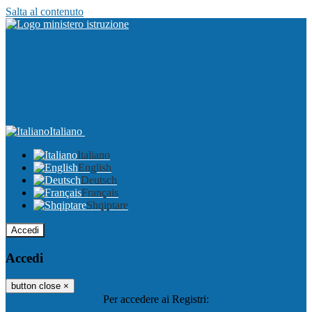
Salta al contenuto
Italiano
Italiano
English
Deutsch
Français
Shqiptare
Accedi
Accedi
button close
×
Per accedere ai Registri: