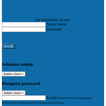
Registro Elettronico Famiglie
Registro Elettronico Docenti
Per autenticarsi sul sito:
Nome Utente
Password
Password dimenticata?
-
Entra con SPID
Entra con CIE
Seleziona utente
button close
×
Recupero password
button close
×
E-mail
Verrà inviato un messaggio
all'indirizzo indicato con le istruzioni necessarie.