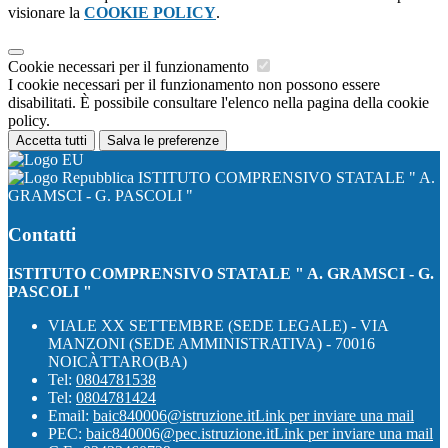
visionare la
COOKIE POLICY
.
Cookie necessari per il funzionamento
I cookie necessari per il funzionamento non possono essere
disabilitati. È possibile consultare l'elenco nella pagina della cookie
policy.
Accetta tutti
Salva le preferenze
ISTITUTO COMPRENSIVO STATALE " A.
GRAMSCI - G. PASCOLI "
Contatti
ISTITUTO COMPRENSIVO STATALE " A. GRAMSCI - G.
PASCOLI "
VIALE XX SETTEMBRE (SEDE LEGALE) - VIA
MANZONI (SEDE AMMINISTRATIVA) - 70016
NOICÀTTARO(BA)
Tel:
0804781538
Tel:
0804781424
Email:
baic840006@istruzione.it
Link per inviare una mail
PEC:
baic840006@pec.istruzione.it
Link per inviare una mail