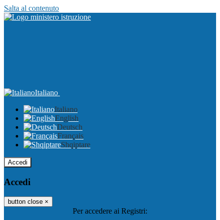
Salta al contenuto
Italiano
Italiano
English
Deutsch
Français
Shqiptare
Accedi
Accedi
button close
×
Per accedere ai Registri: