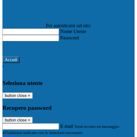
Registro Elettronico Famiglie
Registro Elettronico Docenti
Per autenticarsi sul sito:
Nome Utente
Password
Password dimenticata?
-
Entra con SPID
Entra con CIE
Seleziona utente
button close
×
Recupero password
button close
×
E-mail
Verrà inviato un messaggio
all'indirizzo indicato con le istruzioni necessarie.