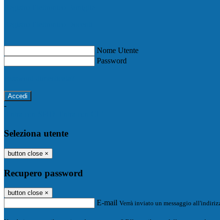
Registro Elettronico Famiglie
Registro Elettronico Docenti
Nome Utente
Password
Password dimenticata?
-
Entra con SPID
Entra con CIE
Seleziona utente
button close
×
Recupero password
button close
×
E-mail
Verrà inviato un messaggio all'indirizz