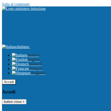
Salta al contenuto
Italiano
Italiano
English
Deutsch
Français
Shqiptare
Accedi
Accedi
button close
×