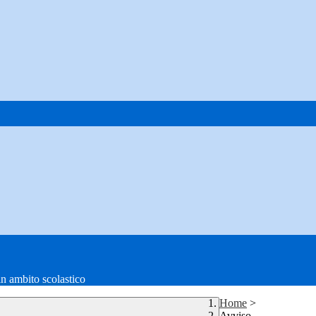
in ambito scolastico
Home
>
Avviso